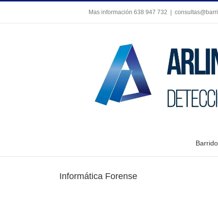
Skip
Mas información 638 947 732
|
consultas@barri
to
content
Barrido
Informática Forense